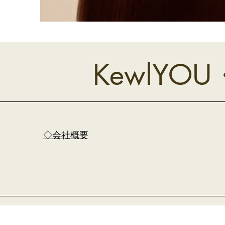
​Kewl
​◇会社概要