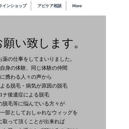
ラインショップ
アピケア相談
More
お願い致します。
お薬の仕事をしてまいりました。
自身の体験、同じ体験の仲間
に携わる人々の声から
よる脱毛・病気が原因の脱毛
ロナ後遺症による脱毛
の脱毛等に悩んでいる方々が
一部としておしゃれなウィッグを
に取って頂くことが出来れば